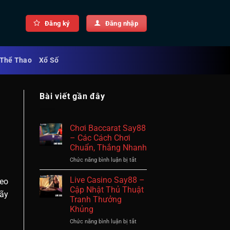
Đăng ký
Đăng nhập
Thể Thao
Xổ Số
Bài viết gần đây
Chơi Baccarat Say88
– Các Cách Chơi
Chuẩn, Thắng Nhanh
Chức năng bình luận bị tắt
ở
Chơi
Baccarat
Live Casino Say88 –
heo
Say88
Cập Nhật Thủ Thuật
Hãy
–
Tranh Thưởng
Các
Khủng
Cách
Chơi
Chức năng bình luận bị tắt
ở
Chuẩn,