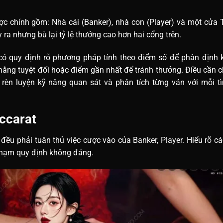
ược chính gồm: Nhà cái (Banker), nhà con (Player) và một cửa 
 ra nhưng bù lại tỷ lệ thưởng cao hơn hai cổng trên.
có quy định rõ phương pháp tính theo điểm số để phân định 
thắng tuyệt đối hoặc điểm gần nhất để tránh thưởng. Điều cần 
rèn luyện kỹ năng quan sát và phân tích từng ván với mỗi t
accarat
n đều phải tuân thủ việc cược vào của Banker, Player. Hiểu rõ c
i phạm quy định không đáng.