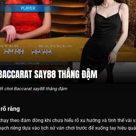
ết chơi Baccarat say88 thắng đậm
 rõ ràng
 chạy theo đám đông khi chưa hiểu rõ xu hướng và tình thế vài 
oạch riêng dựa vào lịch sử ván chơi trước để xuống tay hiệu qu