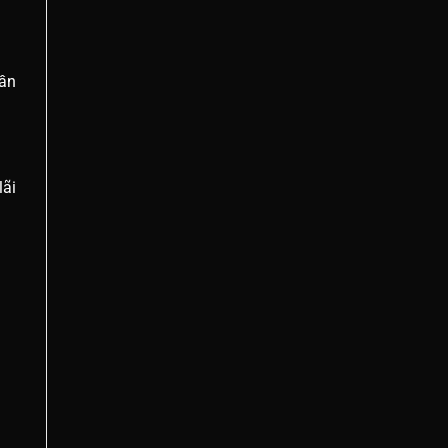
lần
lãi