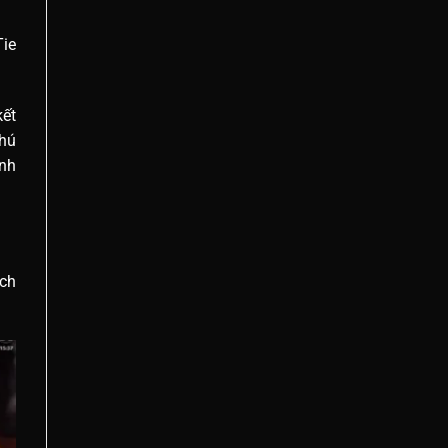
Tie
kết
chú
ình
ách