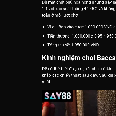
Dù mất chút phú hoa hồng nhưng đây là 
1:1 với xác suất thắng 44-45% và không
toàn ở mỗi lượt chơi.
Ví dụ, Bạn vào cược 1.000.000 VNĐ 
Tiền thưởng: 1.000.000 x 0.95 = 950
Tổng thu về: 1.950.000 VNĐ.
Kinh nghiệm chơi Bacca
Để có thể biết được người chơi có kinh
khảo các chiến thuật sau đây. Sau khi 
nhất.