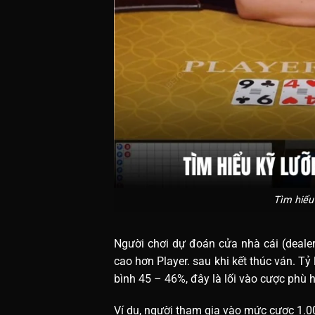
Tìm hiểu
Người chơi dự đoán cửa nhà cái (deale
cao hơn Player. sau khi kết thúc ván. Tỷ
bình 45 – 46%, đây là lối vào cược phù 
Ví dụ, người tham gia vào mức cược 1.0