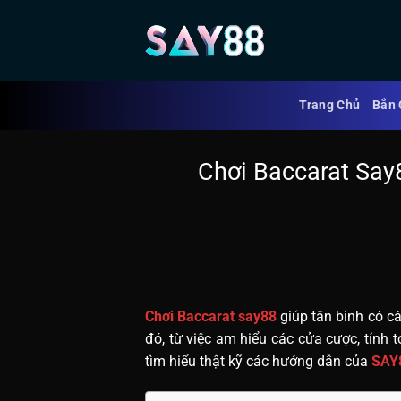
Bỏ
qua
nội
dung
Trang Chủ
Bắn 
Chơi Baccarat Say
Chơi Baccarat say88
giúp tân binh có c
đó, từ việc am hiểu các cửa cược, tính
tìm hiểu thật kỹ các hướng dẫn của
SAY