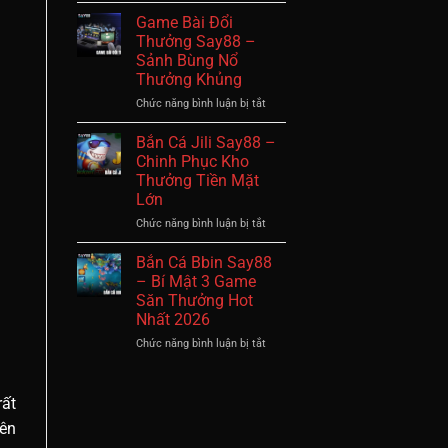
Live
Thắng
Casino
Game Bài Đổi
Nhanh
Say88
Thưởng Say88 –
–
Sảnh Bùng Nổ
Cập
Thưởng Khủng
Nhật
Thủ
Chức năng bình luận bị tắt
ở
Thuật
Game
Tranh
Bài
Bắn Cá Jili Say88 –
Thưởng
Đổi
Chinh Phục Kho
Khủng
Thưởng
Thưởng Tiền Mặt
Say88
Lớn
–
Sảnh
Chức năng bình luận bị tắt
ở
Bùng
Bắn
Nổ
Cá
Bắn Cá Bbin Say88
Thưởng
Jili
– Bí Mật 3 Game
Khủng
Say88
Săn Thưởng Hot
–
Nhất 2026
Chinh
Phục
Chức năng bình luận bị tắt
ở
Kho
Bắn
Thưởng
Cá
Tiền
Bbin
rất
Mặt
Say88
nên
Lớn
–
Bí