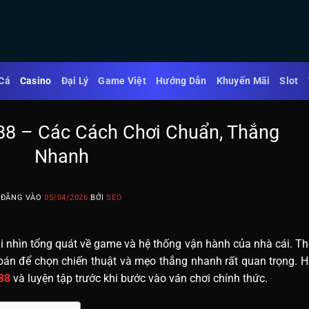
Cá
Casino
Đại Lý
Game Việt
Hướng Dẫn
Khuyến Mãi
Slot
88 – Các Cách Chơi Chuẩn, Thắng
Nhanh
ĐĂNG VÀO
05/04/2026
BỞI
SEO
ái nhìn tổng quát về game và hệ thống vận hành của nhà cái. T
 toán để chọn chiến thuật và mẹo thắng nhanh rất quan trọng. 
88
và luyện tập trước khi bước vào ván chơi chính thức.