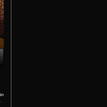
ván
ả.