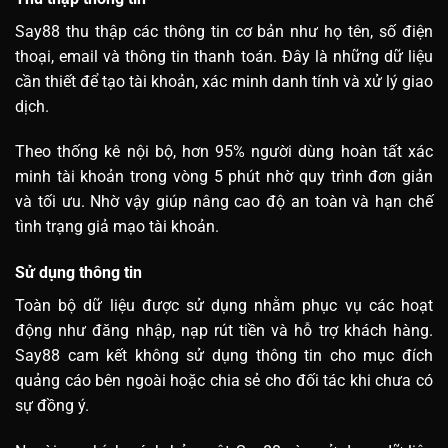
Say88 thu thập các thông tin cơ bản như họ tên, số điện
thoại, email và thông tin thanh toán. Đây là những dữ liệu
cần thiết để tạo tài khoản, xác minh danh tính và xử lý giao
dịch.
Theo thống kê nội bộ, hơn 95% người dùng hoàn tất xác
minh tài khoản trong vòng 5 phút nhờ quy trình đơn giản
và tối ưu. Nhờ vậy giúp nâng cao độ an toàn và hạn chế
tình trạng giả mạo tài khoản.
Sử dụng thông tin
Toàn bộ dữ liệu được sử dụng nhằm phục vụ các hoạt
động như đăng nhập, nạp rút tiền và hỗ trợ khách hàng.
Say88 cam kết không sử dụng thông tin cho mục đích
quảng cáo bên ngoài hoặc chia sẻ cho đối tác khi chưa có
sự đồng ý.