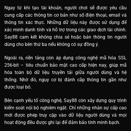
Ngay từ khi tạo tài khoản, người chơi sẽ được yêu cầu
cung cấp các thông tin cơ bản như số điện thoại, email và
thông tin xác thực. Những dữ liệu này được sử dụng để
xác minh danh tính và hỗ trợ trong các giao dịch tài chính.
Say88 cam kết không chia sẻ hoặc bán thông tin người
dùng cho bên thứ ba nếu không có sự đồng ý.
Ngoài ra, nền tảng còn áp dụng công nghệ mã hóa SSL
256-bit – tiêu chuẩn bảo mật cao cấp hiện nay, giúp mã
hóa toàn bộ dữ liệu truyền tải giữa người dùng và hệ
thống. Nhờ đó, nguy cơ bị đánh cắp thông tin gần như
được loại bỏ.
Bên cạnh yếu tố công nghệ, Say88 còn xây dựng quy trình
kiểm soát nội bộ nghiêm ngặt. Chỉ những nhân sự cấp cao
mới được phép truy cập vào dữ liệu người dùng và mọi
hoạt động đều được ghi lại để đảm bảo tính minh bạch.