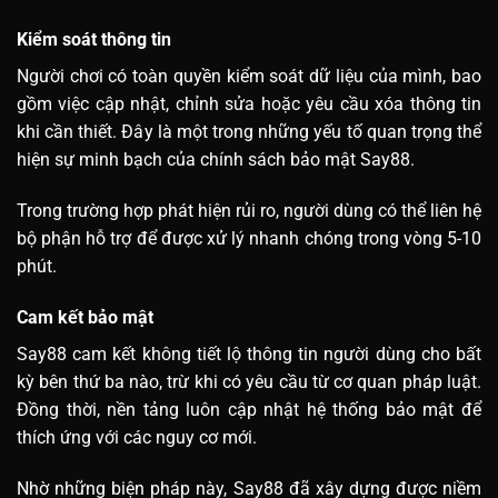
Kiểm soát thông tin
Người chơi có toàn quyền kiểm soát dữ liệu của mình, bao
gồm việc cập nhật, chỉnh sửa hoặc yêu cầu xóa thông tin
khi cần thiết. Đây là một trong những yếu tố quan trọng thể
hiện sự minh bạch của chính sách bảo mật Say88.
Trong trường hợp phát hiện rủi ro, người dùng có thể liên hệ
bộ phận hỗ trợ để được xử lý nhanh chóng trong vòng 5-10
phút.
Cam kết bảo mật
Say88 cam kết không tiết lộ thông tin người dùng cho bất
kỳ bên thứ ba nào, trừ khi có yêu cầu từ cơ quan pháp luật.
Đồng thời, nền tảng luôn cập nhật hệ thống bảo mật để
thích ứng với các nguy cơ mới.
Nhờ những biện pháp này, Say88 đã xây dựng được niềm