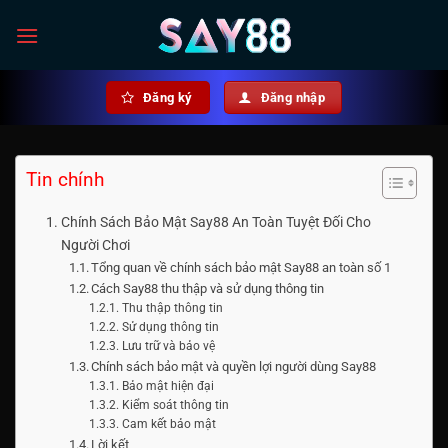
Bỏ
qua
nội
dung
Đăng ký
Đăng nhập
Tin chính
Chính Sách Bảo Mật Say88 An Toàn Tuyệt Đối Cho
Người Chơi
Tổng quan về chính sách bảo mật Say88 an toàn số 1
Cách Say88 thu thập và sử dụng thông tin
Thu thập thông tin
Sử dụng thông tin
Lưu trữ và bảo vệ
Chính sách bảo mật và quyền lợi người dùng Say88
Bảo mật hiện đại
Kiểm soát thông tin
Cam kết bảo mật
Lời kết