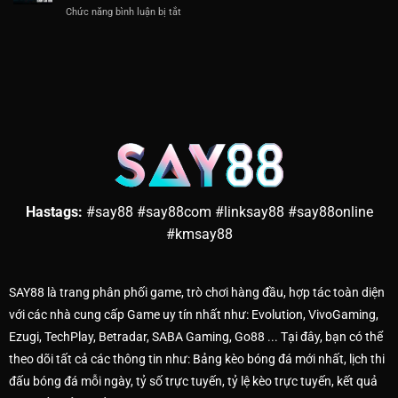
Nổ
Chức năng bình luận bị tắt
ở
–
Thưởng
Bắn
Chinh
Khủng
Cá
Phục
Bbin
Kho
Say88
Thưởng
–
Tiền
Bí
Mặt
Mật
Lớn
3
Game
Săn
Thưởng
Hot
Nhất
Hastags:
#say88 #say88com #linksay88 #say88online
2026
#kmsay88
SAY88 là trang phân phối game, trò chơi hàng đầu, hợp tác toàn diện
với các nhà cung cấp Game uy tín nhất như: Evolution, VivoGaming,
Ezugi, TechPlay, Betradar, SABA Gaming, Go88 ... Tại đây, bạn có thể
theo dõi tất cả các thông tin như: Bảng kèo bóng đá mới nhất, lịch thi
đấu bóng đá mỗi ngày, tỷ số trực tuyến, tỷ lệ kèo trực tuyến, kết quả