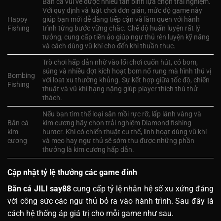
Bắn cá vui vẻ được nhiều tân binh lựa chọn trải nghiệm.
Với quy định và luật chơi đơn giản, mức độ game này
Happy
giúp bạn mới dễ dàng tiếp cận và làm quen với hành
Fishing
trình từng bước vững chắc. Chế độ huấn luyện rất lý
tưởng, cung cấp tiền ảo giúp ngư thủ rèn luyện kỹ năng
và cách dùng vũ khí cho đến khi thuần thục.
Trò chơi hấp dẫn nhờ vào lối chơi cuốn hút, có bom,
súng và nhiều đợt kích hoạt bom nổ rung mà hình thú vị
Bombing
với loạt xu thưởng khủng. Sự kết hợp giữa tốc độ, chiến
Fishing
thuật và vũ khí hạng nặng giúp player thích thú thử
thách.
Nếu bạn tìm thể loại săn mồi rực rỡ, lấp lánh vàng và
Bắn cá
kim cương hãy chọn trải nghiệm Diamond fishing
kim
hunter. Khi có chiến thuật cụ thể, linh hoạt dùng vũ khí
cương
và mẹo hay ngư thủ sẽ sớm thu được những phần
thưởng là kim cương hấp dẫn.
Cập nhật tỷ lệ thưởng các game đỉnh
Bắn cá JILI say88
cung cấp tỷ lệ nhân hệ số xu xứng đáng
với công sức các ngư thủ bỏ ra vào hành trình. Sau đây là
cách hệ thống áp giá trị cho mỗi game như sau.