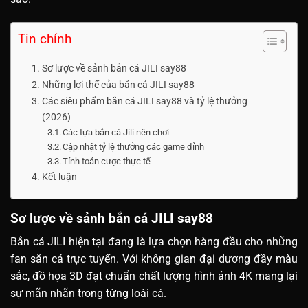
Tin chính
Sơ lược về sảnh bắn cá JILI say88
Những lợi thế của bắn cá JILI say88
Các siêu phẩm bắn cá JILI say88 và tỷ lệ thưởng
(2026)
Các tựa bắn cá Jili nên chơi
Cập nhật tỷ lệ thưởng các game đỉnh
Tính toán cược thực tế
Kết luận
Sơ lược về sảnh bắn cá JILI say88
Bắn cá JILI hiện tại đang là lựa chọn hàng đầu cho những
fan săn cá trực tuyến. Với không gian đại dương đầy màu
sắc, đồ họa 3D đạt chuẩn chất lượng hình ảnh 4K mang lại
sự mãn nhãn trong từng loài cá.