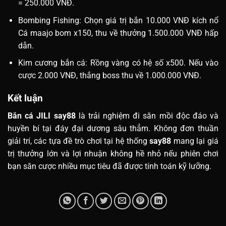
= 250.000 VNĐ.
Bombing Fishing: Chọn giá trị bắn 10.000 VNĐ kích nổ
Cá maajo bom x150, thu về thưởng 1.500.000 VNĐ hấp
dẫn.
Kim cương bắn cá: Rồng vàng có hệ số x500. Nếu vào
cược 2.000 VNĐ, thắng boss thu về 1.000.000 VNĐ.
Kết luận
Bắn cá JILI say88
là trải nghiệm đi săn mồi độc đáo và
huyền bí tại đáy đại dương sâu thẳm. Không đơn thuần
giải trí, các tựa đề trò chơi tại hệ thống
say88
mang lại giá
trị thưởng lớn và lợi nhuận không hề nhỏ nếu phiên chơi
bạn săn cược nhiều mục tiêu đã được tính toán kỹ lưỡng.