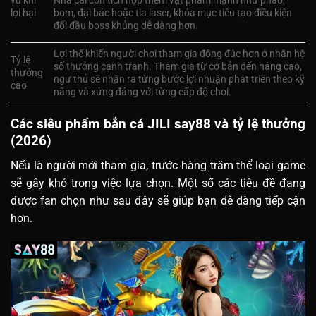
vũ khí
Nhà cái còn tích hợp thêm vật phẩm mạnh như pháo,
lợi hại
bom, đại bác hoặc tia laser, khóa mục tiêu tạo điều kiện
đối đầu boss khủng dễ dàng hơn.
Lợi thế khiến người chơi tham gia đông đúc hơn ở nhân hệ
Tỷ lệ
số thưởng cạnh tranh. Tham gia từ cơ bản đến nâng cao,
thưởng
ngư thủ sẽ nhận ra từng bước lợi nhuận phát triển theo kỹ
cao
năng và xứng đáng với từng cấp độ chơi.
Các siêu phẩm bắn cá JILI say88 và tỷ lệ thưởng
(2026)
Nếu là người mới tham gia, trước hàng trăm thể loại game
sẽ gây khó trong việc lựa chọn. Một số các tiêu đề đang
được fan chọn như sau đây sẽ giúp bạn dễ dàng tiếp cận
hơn.